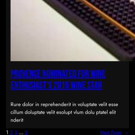
Provence Nominated for Wine
Enthusiast’s 2016 Wine Star
Rure dolor in reprehenderit in voluptate velit esse
cillum doluptate velit esolupt vlum dolu ptatel elit
nderit
1
2
3
…
5
Next Page
→