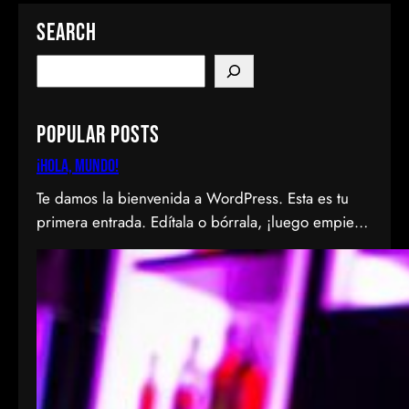
Search
S
e
a
Popular Posts
r
c
¡Hola, mundo!
h
Te damos la bienvenida a WordPress. Esta es tu
primera entrada. Edítala o bórrala, ¡luego empieza
a escribir!