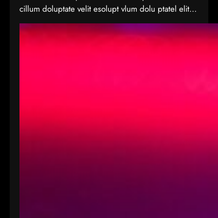
cillum doluptate velit esolupt vlum dolu ptatel elit
nderit