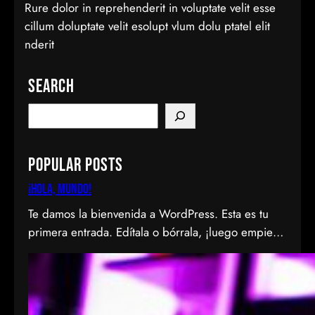
Rure dolor in reprehenderit in voluptate velit esse
cillum doluptate velit esolupt vlum dolu ptatel elit
nderit
Search
S
e
a
Popular Posts
r
c
¡Hola, mundo!
h
Te damos la bienvenida a WordPress. Esta es tu
primera entrada. Edítala o bórrala, ¡luego empieza
a escribir!